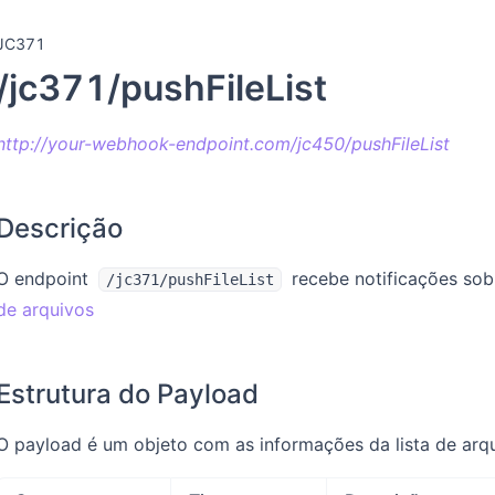
JC371
/jc371/pushFileList
http://your-webhook-endpoint.com/jc450/pushFileList
Descrição
O endpoint
recebe notificações sobr
/jc371/pushFileList
de arquivos
Estrutura do Payload
O payload é um objeto com as informações da lista de arqu