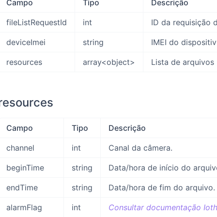
Campo
Tipo
Descrição
fileListRequestId
int
ID da requisição d
deviceImei
string
IMEI do dispositiv
resources
array<object>
Lista de arquivos 
resources
Campo
Tipo
Descrição
channel
int
Canal da câmera.
beginTime
string
Data/hora de início do arquiv
endTime
string
Data/hora de fim do arquivo.
alarmFlag
int
Consultar documentação Iot