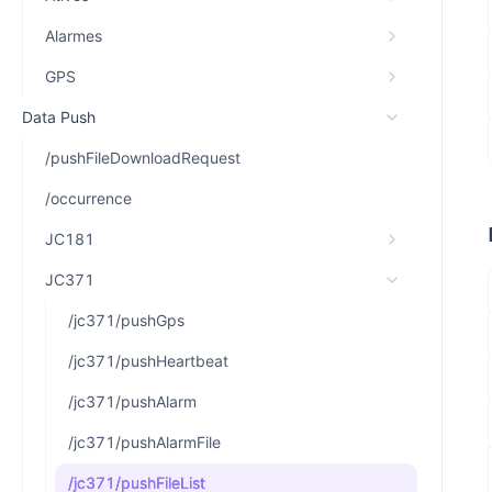
Alarmes
GPS
Data Push
/pushFileDownloadRequest
/occurrence
JC181
JC371
/jc371/pushGps
/jc371/pushHeartbeat
/jc371/pushAlarm
/jc371/pushAlarmFile
/jc371/pushFileList