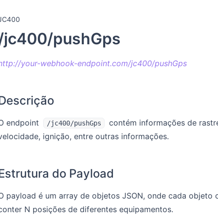
JC400
/jc400/pushGps
http://your-webhook-endpoint.com/jc400/pushGps
Descrição
O endpoint
contém informações de rastre
/jc400/pushGps
velocidade, ignição, entre outras informações.
Estrutura do Payload
O payload é um array de objetos JSON, onde cada objet
conter N posições de diferentes equipamentos.