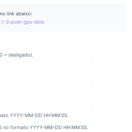
o link abaixo:
l#_1-3-push-gps-data
 0 = desligado).
ormato YYYY-MM-DD HH:MM:SS.
GPS no formato YYYY-MM-DD HH:MM:SS.