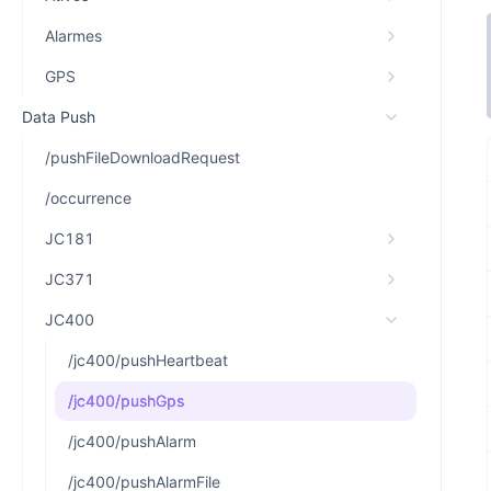
Alarmes
GPS
Data Push
/pushFileDownloadRequest
/occurrence
JC181
JC371
JC400
/jc400/pushHeartbeat
/jc400/pushGps
/jc400/pushAlarm
/jc400/pushAlarmFile