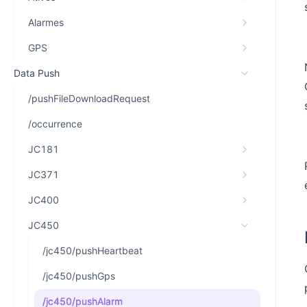
Alarmes
GPS
Data Push
/pushFileDownloadRequest
/occurrence
JC181
JC371
JC400
JC450
/jc450/pushHeartbeat
/jc450/pushGps
/jc450/pushAlarm