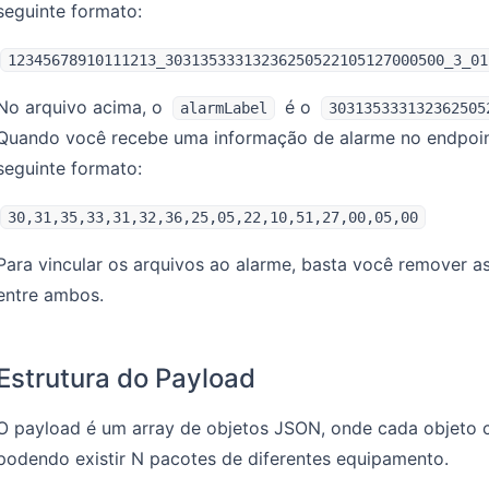
seguinte formato:
12345678910111213_30313533313236250522105127000500_3_01
No arquivo acima, o
é o
alarmLabel
303135333132362505
Quando você recebe uma informação de alarme no endpoi
seguinte formato:
30,31,35,33,31,32,36,25,05,22,10,51,27,00,05,00
Para vincular os arquivos ao alarme, basta você remover 
entre ambos.
Estrutura do Payload
O payload é um array de objetos JSON, onde cada objeto
podendo existir N pacotes de diferentes equipamento.