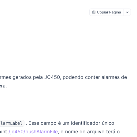
Copiar Página
rmes gerados pela JC450, podendo conter alarmes de
ra.
. Esse campo é um identificador único
alarmLabel
oint
/jc450/pushAlarmFile
, o nome do arquivo terá o