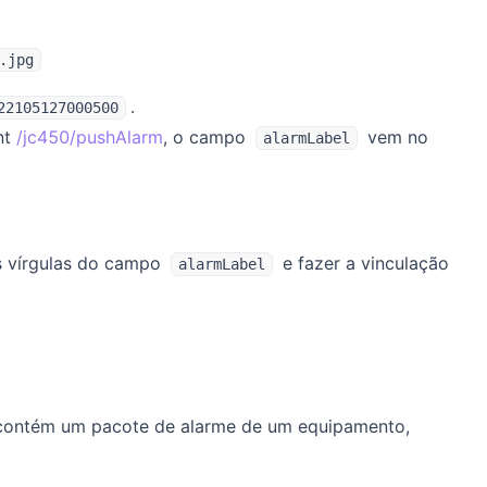
.jpg
.
22105127000500
nt
/jc450/pushAlarm
, o campo
vem no
alarmLabel
as vírgulas do campo
e fazer a vinculação
alarmLabel
 contém um pacote de alarme de um equipamento,