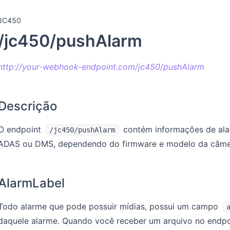
JC450
/jc450/pushAlarm
http://your-webhook-endpoint.com/jc450/pushAlarm
Descrição
O endpoint
contém informações de ala
/jc450/pushAlarm
ADAS ou DMS, dependendo do firmware e modelo da câme
AlarmLabel
Todo alarme que pode possuir mídias, possui um campo
daquele alarme. Quando você receber um arquivo no endp